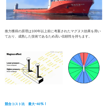
求人・会社紹介
Recruit
会社見学
Visit CBSI
推力獲得の原理は100年以上前に考案されたマグヌス効果を用い
ており、成熟した技術であるため高い信頼性を持ちます。
お問い合わせ
競合コスト比 最大ｰ
40
％！