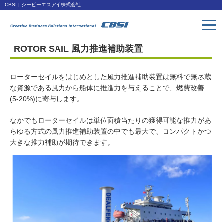
CBSI | シービーエスアイ株式会社
ROTOR SAIL 風力推進補助装置
トップページ
Toppage
ローターセイルをはじめとした風力推進補助装置は無料で無尽蔵
取扱い製品
な資源である風力から船体に推進力を与えることで、燃費改善
Products
(5-20%)に寄与します。
なかでもローターセイルは単位面積当たりの獲得可能な推力があ
会社概要
らゆる方式の風力推進補助装置の中でも最大で、コンパクトかつ
Company
大きな推力補助が期待できます。
ダウンロード
Download
アクセス
Access