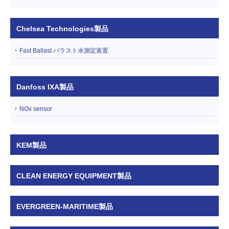
Chelsea Technologies製品
Fast Ballast バラスト水測定装置
Danfoss IXA製品
NOx sensor
KEM製品
CLEAN ENERGY EQUIPMENT製品
EVERGREEN-MARITIME製品