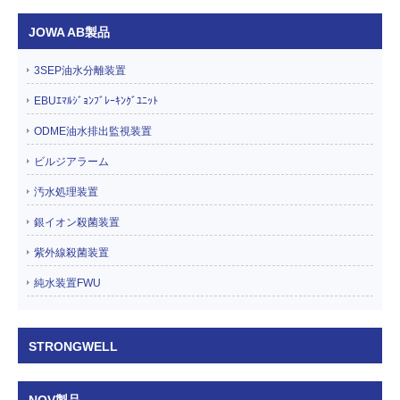
JOWA AB製品
3SEP油水分離装置
EBUｴﾏﾙｼﾞｮﾝﾌﾞﾚｰｷﾝｸﾞﾕﾆｯﾄ
ODME油水排出監視装置
ビルジアラーム
汚水処理装置
銀イオン殺菌装置
紫外線殺菌装置
純水装置FWU
STRONGWELL