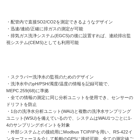
・配管内で直接SO2/CO2を測定できるようなデザイン
・迅速/連続/正確に排ガスの測定が可能
・排気ガス洗浄システム(EGCS)の後に設置すれば、連続排出監
視システム(CEMS)としても利用可能
・スクラバー洗浄水の監視のためのデザイン
・洗浄水中のpH/PSH/濁度/温度の情報を記録可能で、
MEPC.259(68)に準拠
・全ての情報の測定に同じ分析ユニットを使用でき、センサーの
ドリフトを防止
・1台の洗浄水分析ユニット(WAU)と複数の洗浄水サンプリング
ユニット(WSU)を備えているので、システムはWAU1つごとに1-
4のサンプリングポイントを対象
・外部システムとの接続用にModbus TCIP/IPを用い、RS-422イ
ンターフェースを介して船舶のGPSに接続可能。全ての測定値ご