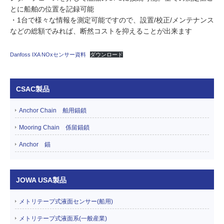
とに船舶の位置を記録可能
・1台で様々な情報を測定可能ですので、設置/校正/メンテナンス
などの総額でみれば、断然コストを抑えることが出来ます
Danfoss IXA NOxセンサー資料
ダウンロード
CSAC製品
Anchor Chain 舶用錨鎖
Mooring Chain 係留錨鎖
Anchor 錨
JOWA USA製品
メトリテープ式液面センサー(船用)
メトリテープ式液面系(一般産業)