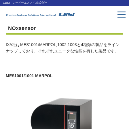
CBSI | シービーエスアイ株式会社
NOxsensor
トップページ
Toppage
IXA社はMES1001/MARPOL,1002,1003と4種類の製品をライン
取扱い製品
ナップしており、それぞれユニークな性能を有した製品です。
Products
会社概要
MES1001/1001 MARPOL
Company
ダウンロード
Download
アクセス
Access