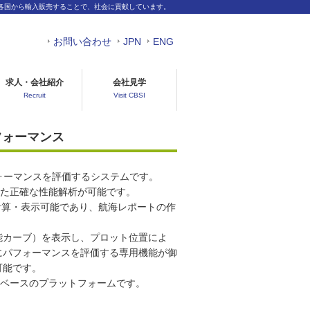
各国から輸入販売することで、社会に貢献しています。
お問い合わせ
JPN
ENG
求人・会社紹介
会社見学
Recruit
Visit CBSI
 パフォーマンス
ォーマンスを評価するシステムです。
した正確な性能解析が可能です。
計算・表示可能であり、航海レポートの作
能カーブ）を表示し、プロット位置によ
にパフォーマンスを評価する専用機能が御
可能です。
のwebベースのプラットフォームです。