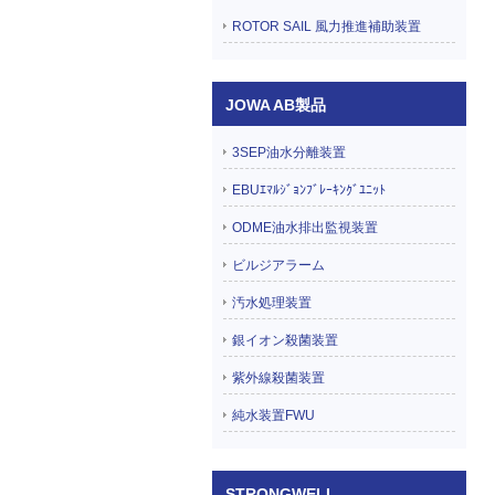
ROTOR SAIL 風力推進補助装置
JOWA AB製品
3SEP油水分離装置
EBUｴﾏﾙｼﾞｮﾝﾌﾞﾚｰｷﾝｸﾞﾕﾆｯﾄ
ODME油水排出監視装置
ビルジアラーム
汚水処理装置
銀イオン殺菌装置
紫外線殺菌装置
純水装置FWU
STRONGWELL