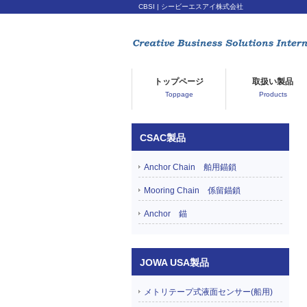
CBSI | シービーエスアイ株式会社
トップページ
取扱い製品
Toppage
Products
CSAC製品
Anchor Chain 舶用錨鎖
Mooring Chain 係留錨鎖
Anchor 錨
JOWA USA製品
メトリテープ式液面センサー(船用)