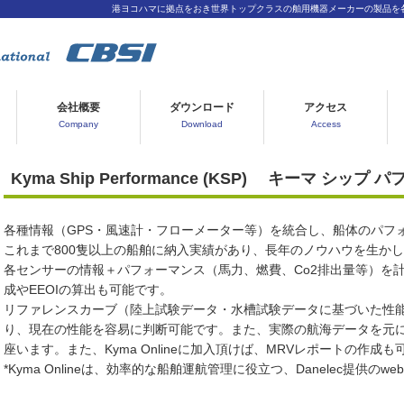
港ヨコハマに拠点をおき世界トップクラスの舶用機器メーカーの製品を
会社概要
ダウンロード
アクセス
Company
Download
Access
Kyma Ship Performance (KSP) キーマ シップ
各種情報（GPS・風速計・フローメーター等）を統合し、船体のパフ
これまで800隻以上の船舶に納入実績があり、長年のノウハウを生か
各センサーの情報＋パフォーマンス（馬力、燃費、Co2排出量等）を
成やEEOIの算出も可能です。
リファレンスカーブ（陸上試験データ・水槽試験データに基づいた性
り、現在の性能を容易に判断可能です。また、実際の航海データを元
座います。また、Kyma Onlineに加入頂けば、MRVレポートの作成も
*Kyma Onlineは、効率的な船舶運航管理に役立つ、Danelec提供