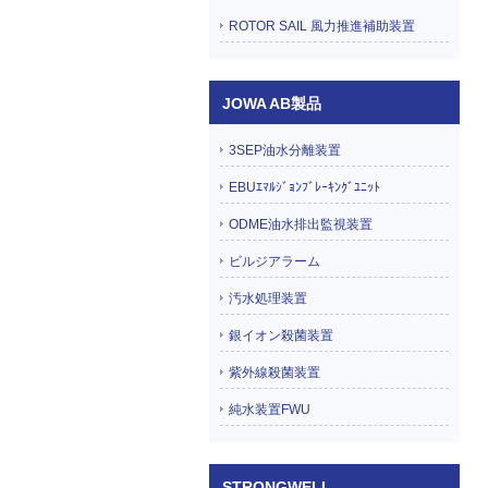
ROTOR SAIL 風力推進補助装置
JOWA AB製品
3SEP油水分離装置
EBUｴﾏﾙｼﾞｮﾝﾌﾞﾚｰｷﾝｸﾞﾕﾆｯﾄ
ODME油水排出監視装置
ビルジアラーム
汚水処理装置
銀イオン殺菌装置
紫外線殺菌装置
純水装置FWU
STRONGWELL