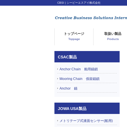
CBSI | シービーエスアイ株式会社
トップページ
取扱い製品
Toppage
Products
CSAC製品
Anchor Chain 舶用錨鎖
Mooring Chain 係留錨鎖
Anchor 錨
JOWA USA製品
メトリテープ式液面センサー(船用)