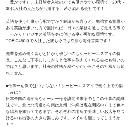
ー豊かです）。未経験者入社の方でも働きやすい環境で、20代～
求人・会社紹介
30代入社の人たちが活躍する、若さ溢れる会社です！
Recruit
英語を使う仕事が心配ですか？結論から言うと、勉強する意思が
会社見学
あり英語が嫌いな方で無ければ、日々の業務を通して覚える事で
Visit CBSI
しっかりとビジネス英語を身に付ける事が可能な環境です。
TOEIC450点で入社した彼も今では立派な海外営業です！
先輩を始め働く皆がとにかく優しいのもシービーエスアイの特
お問い合わせ
長。こんなに丁寧にしっかりと仕事を教えてくれる会社も無いの
では？と思います。社長の性格が穏やかだからこその社風かも知
れません。
■仕事一辺倒ではつまらない！シービーエスアイで働く上での楽
しみは？
日本全国の造船所やオーナー様を訪問出来るのもこの仕事の醍醐
味です。北は北海道から南は九州（沖縄は現在開拓中）まで色々
な場所を旅行？できます。それぞれの場所で美味しいお店を見つ
けるのも出張の大きな楽しみです。マイルも溜まってしまうか
も？