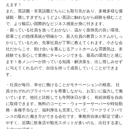
えます！
また、英語圏・非英語圏どちらにも取引先があり、多種多様な価
値観・難しすぎずちょうどよい英語に触れながら経験を積むこと
で、より幅広い国際的なビジネス感覚が身に付きます。
・困っている社員を放っておかない、温かく面倒見の良い環境。
部署ごとの指揮系統が明確かつ、新入社員の教育システムがしっ
かりしているため、先輩社員が丁寧に教えてくれます。小さな会
社だからこそ、助け合いを重んじるアットホームな雰囲気は、未
経験でも安心して業務にチャレンジできる、最高の環境だと感じ
ます！各メンバーが持っている知識・解決策を、出し惜しみせず
に与えてくれるので、自信を持って成長していくことができま
す。
・社員が毎日、幸せに働けることがモチベーションの根底。 社
員それぞれのプライベートを尊重しながら、お互いに協力して働
いています。他社と比較しても年間休日が多く、有給休暇を自由
に取得できます。無料のコーヒー・ウォーターサーバーや時短勤
務・各種手当など、福利厚生も充実していて、ワークライフバラ
ンスの取れた働き方ができる会社です。事務所自体が駅近で通い
やすく、近隣に飲食店や観光スポットが多いのも、出社する楽し