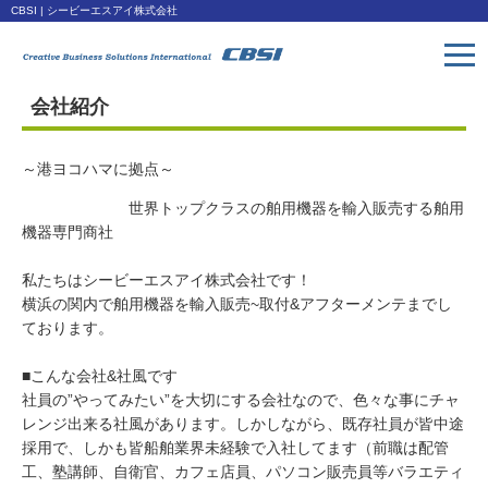
CBSI | シービーエスアイ株式会社
会社紹介
トップページ
Toppage
～港ヨコハマに拠点～
取扱い製品
世界トップクラスの舶用機器を輸入販売する舶用
Products
機器専門商社
会社概要
私たちはシービーエスアイ株式会社です！
Company
横浜の関内で舶用機器を輸入販売~取付&アフターメンテまでし
ております。
ダウンロード
Download
■こんな会社&社風です
社員の”やってみたい”を大切にする会社なので、色々な事にチャ
アクセス
レンジ出来る社風があります。しかしながら、既存社員が皆中途
採用で、しかも皆船舶業界未経験で入社してます（前職は配管
Access
工、塾講師、自衛官、カフェ店員、パソコン販売員等バラエティ