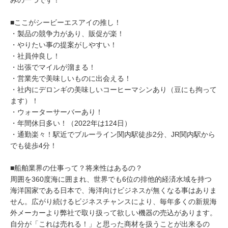
みの一つです！
■ここがシービーエスアイの推し！
・製品の競争力があり、販促が楽！
・やりたい事の提案がしやすい！
・社員仲良し！
・出張でマイルが溜まる！
・営業先で美味しいものに出会える！
・社内にデロンギの美味しいコーヒーマシンあり（豆にも拘って
ます）！
・ウォーターサーバーあり！
・年間休日多い！（2022年は124日）
・通勤楽々！駅近でブルーライン関内駅徒歩2分、JR関内駅から
でも徒歩4分！
■船舶業界の仕事って？将来性はあるの？
周囲を360度海に囲まれ、世界でも6位の排他的経済水域を持つ
海洋国家である日本で、海洋向けビジネスが無くなる事はありま
せん。広がり続けるビジネスチャンスにより、毎年多くの新規海
外メーカーより弊社で取り扱って欲しい機器の売込があります。
自分が「これは売れる！」と思った商材を扱うことが出来るの