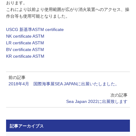
おります。
求人・会社紹介
これにより以前より使用範囲が広がり消火装置へのアクセス、操
Recruit
作台等も使用可能となりました。
会社見学
USCG 新基準ASTM certificate
Visit CBSI
NK certificate ASTM
LR certificate ASTM
BV certificate ASTM
KR certificate ASTM
お問い合わせ
前の記事
2018年4月 国際海事展SEA JAPANに出展いたしました。
次の記事
Sea Japan 2022に出展致します
記事アーカイブス