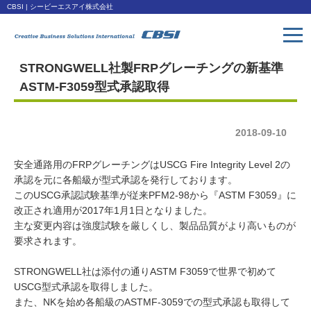
CBSI | シービーエスアイ株式会社
STRONGWELL社製FRPグレーチングの新基準
トップページ
ASTM-F3059型式承認取得
Toppage
取扱い製品
2018-09-10
Products
安全通路用のFRPグレーチングはUSCG Fire Integrity Level 2の
会社概要
承認を元に各船級が型式承認を発行しております。
Company
このUSCG承認試験基準が従来PFM2-98から『ASTM F3059』に
改正され適用が2017年1月1日となりました。
ダウンロード
主な変更内容は強度試験を厳しくし、製品品質がより高いものが
Download
要求されます。
アクセス
STRONGWELL社は添付の通りASTM F3059で世界で初めて
USCG型式承認を取得しました。
Access
また、NKを始め各船級のASTMF-3059での型式承認も取得して