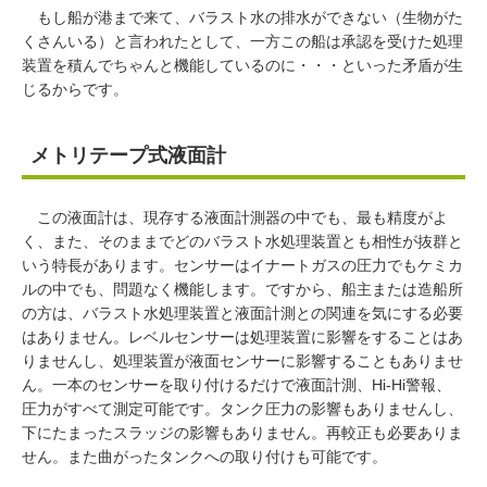
もし船が港まで来て、バラスト水の排水ができない（生物がた
くさんいる）と言われたとして、一方この船は承認を受けた処理
装置を積んでちゃんと機能しているのに・・・といった矛盾が生
じるからです。
メトリテープ式液面計
この液面計は、現存する液面計測器の中でも、最も精度がよ
く、また、そのままでどのバラスト水処理装置とも相性が抜群と
いう特長があります。センサーはイナートガスの圧力でもケミカ
ルの中でも、問題なく機能します。ですから、船主または造船所
の方は、バラスト水処理装置と液面計測との関連を気にする必要
はありません。レベルセンサーは処理装置に影響をすることはあ
りませんし、処理装置が液面センサーに影響することもありませ
ん。一本のセンサーを取り付けるだけで液面計測、Hi-Hi警報、
圧力がすべて測定可能です。タンク圧力の影響もありませんし、
下にたまったスラッジの影響もありません。再較正も必要ありま
せん。また曲がったタンクへの取り付けも可能です。