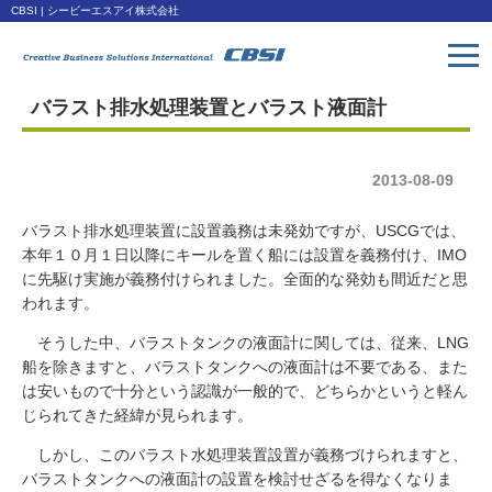
CBSI | シービーエスアイ株式会社
バラスト排水処理装置とバラスト液面計
トップページ
Toppage
2013-08-09
取扱い製品
Products
バラスト排水処理装置に設置義務は未発効ですが、USCGでは、
本年１０月１日以降にキールを置く船には設置を義務付け、IMO
会社概要
に先駆け実施が義務付けられました。全面的な発効も間近だと思
Company
われます。
そうした中、バラストタンクの液面計に関しては、従来、LNG
ダウンロード
船を除きますと、バラストタンクへの液面計は不要である、また
Download
は安いもので十分という認識が一般的で、どちらかというと軽ん
じられてきた経緯が見られます。
アクセス
しかし、このバラスト水処理装置設置が義務づけられますと、
Access
バラストタンクへの液面計の設置を検討せざるを得なくなりま