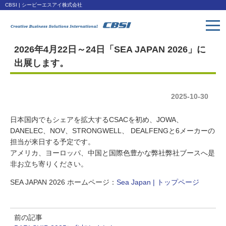
CBSI | シービーエスアイ株式会社
2026年4月22日～24日「SEA JAPAN 2026」に
トップページ
出展します。
Toppage
取扱い製品
2025-10-30
Products
日本国内でもシェアを拡大するCSACを初め、JOWA、
会社概要
DANELEC、NOV、STRONGWELL、 DEALFENGと6メーカーの
Company
担当が来日する予定です。
アメリカ、ヨーロッパ、中国と国際色豊かな弊社弊社ブースへ是
ダウンロード
非お立ち寄りください。
Download
SEA JAPAN 2026 ホームページ：
Sea Japan | トップページ
アクセス
Access
前の記事